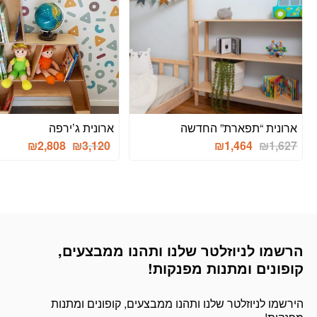
ארונית “תפארת” החדשה
ארונית ג’ירפה
המחיר
המחיר
₪
2,808
₪
3,120
₪
1,464
₪
1,627
הנוכחי
המקורי
היה:
הוא:
₪3,520.
₪3,120.
הרשמו לניוזלטר שלנו ותהנו ממבצעים,
דוא׳׳ל
קופונים ומתנות מפנקות!
הירשמו לניוזלטר שלנו ותהנו ממבצעים, קופונים ומתנות