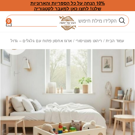
חזרה למעלה
Skip to Conten
10% הנחה על כל הספריות והארוניות
שלנו! לחצו כאן למעבר לקטגוריה
חיפוש
0
עמוד הבית
/
ריהוט מונטיסורי
/ ארגז אחסון פתוח עם גלגלים – גדול