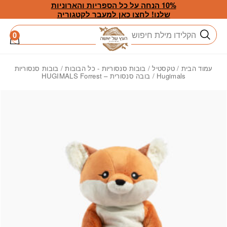
חזרה למעלה
Skip to Conten
10% הנחה על כל הספריות והארוניות
שלנו! לחצו כאן למעבר לקטגוריה
חיפוש
0
עמוד הבית
/
טקסטיל
/
בובות סנסוריות - כל הבובות
/
בובות סנסוריות
Hugimals
/ בובה סנסורית – HUGIMALS Forrest