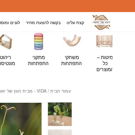
חזרה למעלה
Skip to Conten
קצת עלינו
בקשה להצעת מחיר
לגנים ומוסד
י
מיטות –
משחקי
מתקני
ריהוט
ה
כל
התפתחות
התפתחות
מונטיסור
ות
המוצרים
עמוד הבית
/
VIDA - מבית העץ של יאשה