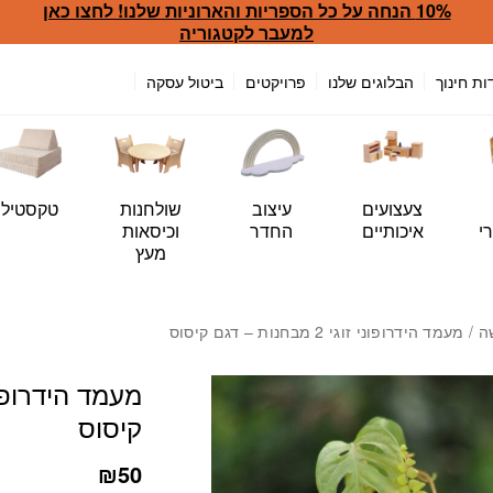
10% הנחה על כל הספריות והארוניות שלנו! לחצו כאן
כמות מעמד הידרופוני זוגי 2 מבחנות - דגם קיסוס
למעבר לקטגוריה
ות חינוך
הבלוגים שלנו
פרויקטים
ביטול עסקה
צעצועים
עיצוב
שולחנות
טקסטיל
י
איכותיים
החדר
וכיסאות
מעץ
/ מעמד הידרופוני זוגי 2 מבחנות – דגם קיסוס
קיסוס
₪
50