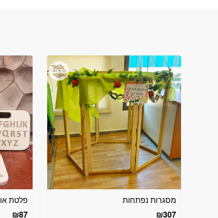
מסגרות נפתחות
פלטת אות
₪
87
₪
307