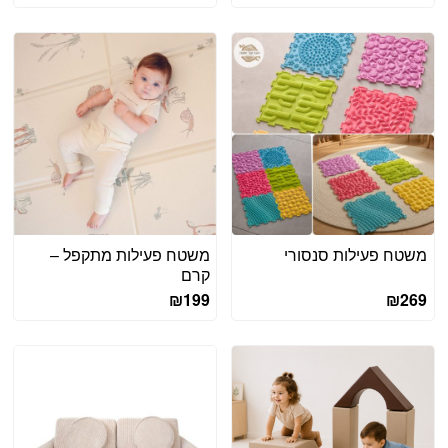
המקורי
הנוכחי
היה:
הוא:
₪239.
₪399.
משטח פעילות סנסורי
משטח פעילות מתקפל –
קרם
₪
199
₪
269