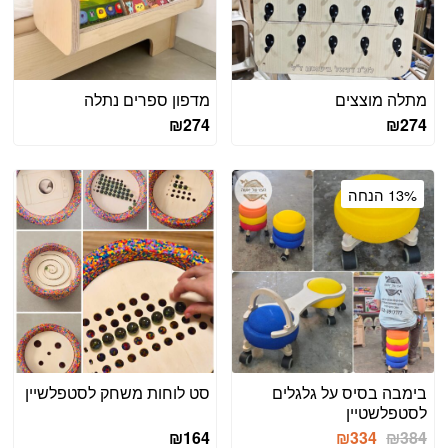
מתלה מוצצים
מדפון ספרים נתלה
₪
274
₪
274
13% הנחה
בימבה בסיס על גלגלים
סט לוחות משחק לסטפלשיין
לסטפלשטיין
המחיר
המחיר
₪
164
₪
334
₪
384