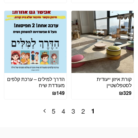
המקורי
הנוכחי
היה:
הוא:
₪334.
₪384.
קורת איזון ייעודית
הדרך למילים – ערכת קלפים
לסטפלשטיין
מעודדת שיח
₪
149
₪
329
1
5
4
3
2