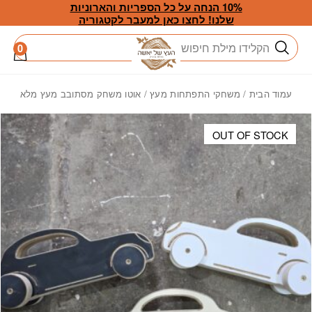
חזרה למעלה
Skip to Conten
10% הנחה על כל הספריות והארוניות
שלנו! לחצו כאן למעבר לקטגוריה
חיפוש
0
עמוד הבית
/
משחקי התפתחות מעץ
/ אוטו משחק מסתובב מעץ מלא
OUT OF STOCK