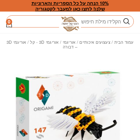
חזרה למעלה
Skip to Conten
10% הנחה על כל הספריות והארוניות
שלנו! לחצו כאן למעבר לקטגוריה
חיפוש
0
עמוד הבית
/
צעצועים איכותיים
/
אוריגמי
/
אוריגמי 3D - קל
/ אוריגמי 3D
– דבורה