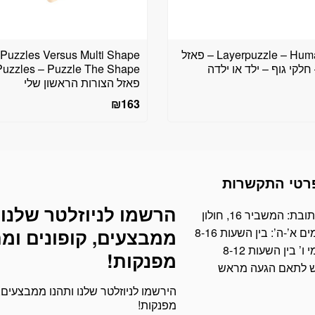
Layerpuzzle – Human Body – פאזל
t Puzzles Versus Multi Shape
לקי גוף – ילד או ילדה
פאזל הצורות הראשון שלי
₪
163
רטי התקשרות
הרשמו לניוזלטר שלנו 
דוא׳׳ל
ובת: המשביר 16, חולון
ים א’-ה’: בין השעות 8-16
ממבצעים, קופונים ומ
י ו’ בין השעות 8-12
מפנקות!
ש לתאם הגעה מראש
הירשמו לניוזלטר שלנו ותהנו ממבצעים, 
מפנקות!