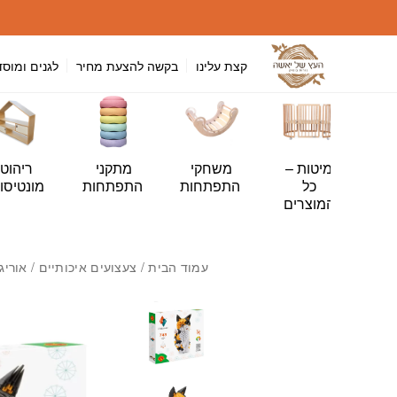
חזרה למעלה
Skip to Conten
קצת עלינו
בקשה להצעת מחיר
לגנים ומוסד
י
מיטות –
משחקי
מתקני
ריהוט
ה
כל
התפתחות
התפתחות
מונטיסור
ות
המוצרים
עמוד הבית
/
צעצועים איכותיים
/
אוריג