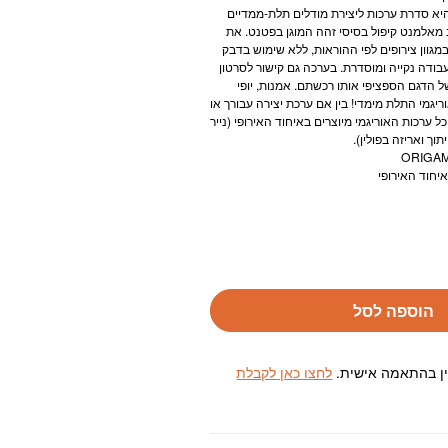
יא סדרת ערכות ליצירת מודלים תלת-ממדיים
 מאלמנט קיפול בסיסי זהה המוגן בפטנט. את
גוון צירופים לפי ההוראות, ללא שימוש בדבק
עבודה נקייה ומוסדרת. בערכה גם קישור לסרטון
ל הדגם הספציפי אותו רכשתם. אמנות, יופי
ריגמי התלת מימדי! בין אם ערכת יצירה עבורך או
ל ערכות האוריגמי מיוצרים באיחוד האירופי (נייר
וך ואריזה בפולין).
הוספה לסל
ין בהתאמה אישית.
לחצו כאן לקבלת