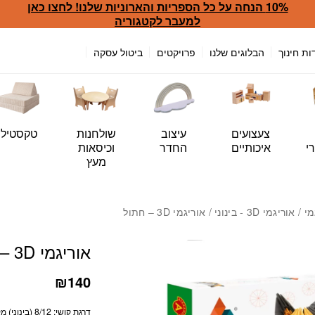
10% הנחה על כל הספריות והארוניות שלנו! לחצו כאן
כמות אוריגמי 3D - חתול
למעבר לקטגוריה
ות חינוך
הבלוגים שלנו
פרויקטים
ביטול עסקה
צעצועים
עיצוב
שולחנות
טקסטיל
י
איכותיים
החדר
וכיסאות
מעץ
מי
/
אוריגמי 3D - בינוני
/ אוריגמי 3D – חתול
אוריגמי 3D – חתול
₪
140