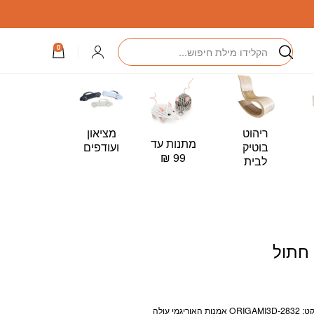
חיפוש
התחברות
0
ריהוט
מציאון
מתנות עד
כרטיס
בוטיק
ועודפים
99 ₪
מתנה –
לבית
Card
דרגת קושי: 8/12 (בינוני) מקט: ORIGAMI3D-2832 אמנות האוריגמי עולה