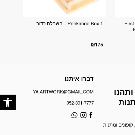
Firs
Peekaboo Box 1 – השחלת כדור
Puzzles – Puzzle The Shape –
₪
175
דברו איתנו
ותהנו
פתח
YA.ARTWORK@GMAIL.COM
תנות
052-391-7777
קופונים ומתנות