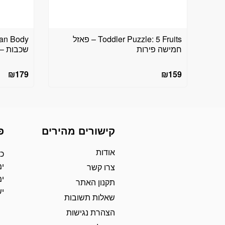
Toddler Puzzle: 5 Fruits – פאזל
חמישה פירות
שכבות – ח
₪
179
₪
159
קישורים מהירים
פ
אודות
כת
ימ
צרו קשר
ימ
תקנון האתר
י
שאלות תשובות
הצהרת נגישות