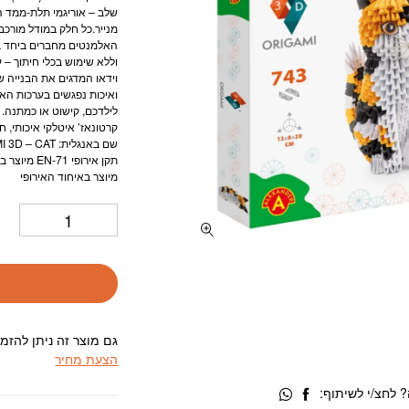
שלב – אוריגמי תלת-ממד ה
מנייר.כל חלק במודל מורכב
האלמנטים מחברים ביחד במ
וללא שימוש בכלי חיתוך – 
וידאו המדגים את הבנייה ש
ואיכות נפגשים בערכות האו
לילדכם, קישוט או כמתנה. כ
קרטונאז’ איטלקי איכותי, חית
שם באנגלית: ORIGAMI 3D – CAT
תקן אירופי EN-71 מיוצר באיחוד האירופי
מיוצר באיחוד האירופי
גם מוצר זה ניתן להזמ
הצעת מחיר
 לחצ/י לשיתוף: