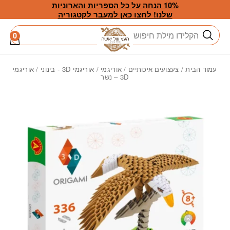
חזרה למעלה
Skip to Conten
10% הנחה על כל הספריות והארוניות
שלנו! לחצו כאן למעבר לקטגוריה
חיפוש
0
עמוד הבית
/
צעצועים איכותיים
/
אוריגמי
/
אוריגמי 3D - בינוני
/ אוריגמי
3D – נשר