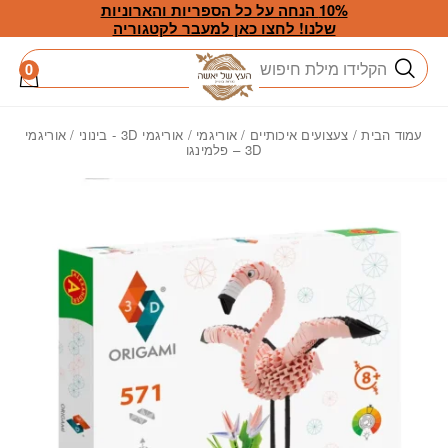
חזרה למעלה
Skip to Conten
10% הנחה על כל הספריות והארוניות
שלנו! לחצו כאן למעבר לקטגוריה
חיפוש
0
עמוד הבית
/
צעצועים איכותיים
/
אוריגמי
/
אוריגמי 3D - בינוני
/ אוריגמי
3D – פלמינגו