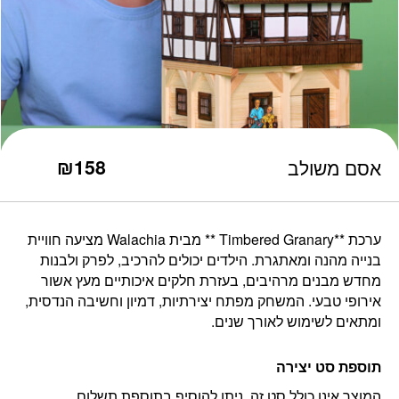
כמות אסם משולב
₪
158
אסם משולב
ערכת **Timbered Granary ** מבית Walachia מציעה חוויית
בנייה מהנה ומאתגרת. הילדים יכולים להרכיב, לפרק ולבנות
מחדש מבנים מרהיבים, בעזרת חלקים איכותיים מעץ אשור
אירופי טבעי. המשחק מפתח יצירתיות, דמיון וחשיבה הנדסית,
ומתאים לשימוש לאורך שנים.
תוספת סט יצירה
המוצר אינו כולל סט זה, ניתן להוסיף בתוספת תשלום