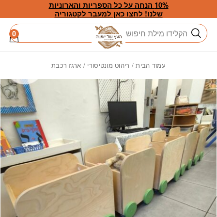
חזרה למעלה
Skip to Conten
10% הנחה על כל הספריות והארוניות
שלנו! לחצו כאן למעבר לקטגוריה
חיפוש
0
עמוד הבית
/
ריהוט מונטיסורי
/ ארגז רכבת