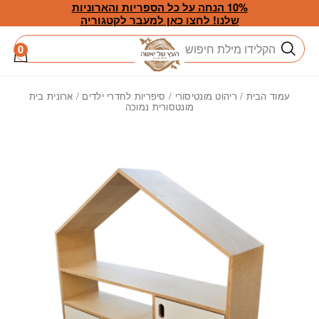
חזרה למעלה
Skip to Conten
10% הנחה על כל הספריות והארוניות
שלנו! לחצו כאן למעבר לקטגוריה
חיפוש
0
עמוד הבית
/
ריהוט מונטיסורי
/
סיפריות לחדרי ילדים
/ ארונית בית
מונטסורית נמוכה