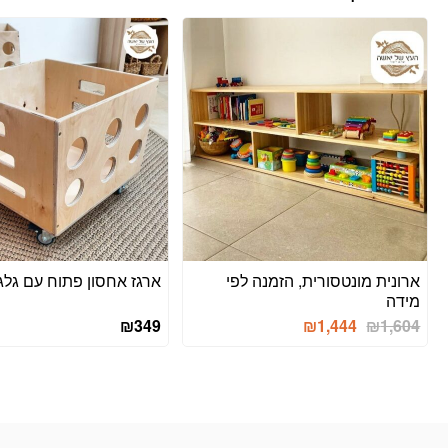
ארונית מונטסורית, הזמנה לפי
ארגז אחסון פתוח עם גלג
מידה
₪
349
₪
1,444
₪
1,604