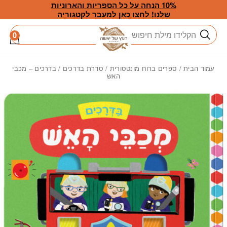
חזרה למעלה
Skip to Conten
10% הנחה על כל הספריות והארוניות
שלנו! לחצו כאן למעבר לקטגוריה
חיפוש
0
עמוד הבית
/
ספרים ברוח מונטסורית
/
סדרת בדרכים
/ בדרכים – מכבי
האש