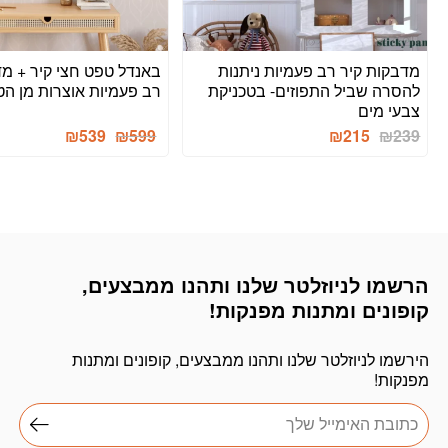
מדבקות קיר רב פעמיות ניתנות
באנדל טפט חצי קיר + מד
להסרה שביל התפוזים- בטכניקת
רב פעמיות אוצרות מן ה
צבעי מים
המחיר
המחיר
₪
539
₪
599
₪
215
₪
239
הנוכחי
המקורי
היה:
הוא:
₪936.
₪599.
הרשמו לניוזלטר שלנו ותהנו ממבצעים,
דוא׳׳ל
קופונים ומתנות מפנקות!
הירשמו לניוזלטר שלנו ותהנו ממבצעים, קופונים ומתנות
מפנקות!