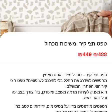
כמות טפט חצי קיר -משיכות מכחול
טפט חצי קיר -משיכות מכחול
המחיר
המחיר
₪
449
₪
499
הנוכחי
המקורי
היה:
הוא:
₪570.
₪499.
טפט חצי קיר – סטייל מיידי, אפס מאמץ
מחפשים לשדרג את החלל בלי להיכנס לשיפוצים? טפט חצי
קיר הוא הפתרון המושלם!
הוא מעניק לקירות מראה מעוצב ומעודכן, בלי צורך בצביעה
ובלי כאב ראש.
הטפטים מודפסים בדיו על בסיס מים, ידידותיים לסביבה
ובטוחים לשימוש בחדרי מגורים.