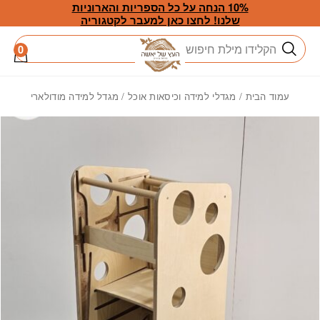
חזרה למעלה
Skip to Conten
10% הנחה על כל הספריות והארוניות
שלנו! לחצו כאן למעבר לקטגוריה
חיפוש
0
עמוד הבית
/
מגדלי למידה וכיסאות אוכל
/ מגדל למידה מודולארי