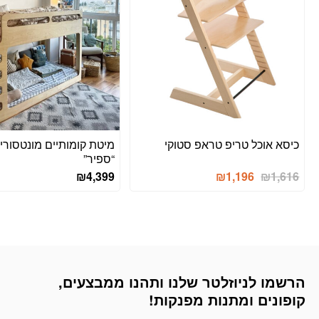
כיסא אוכל טריפ טראפ סטוקי
מיטת קומותיים מונטסורי
“ספיר”
המחיר
המחיר
₪
4,399
₪
1,196
₪
1,616
המקורי
הנוכחי
היה:
הוא:
₪1,196.
₪1,616.
הרשמו לניוזלטר שלנו ותהנו ממבצעים,
דוא׳׳ל
קופונים ומתנות מפנקות!