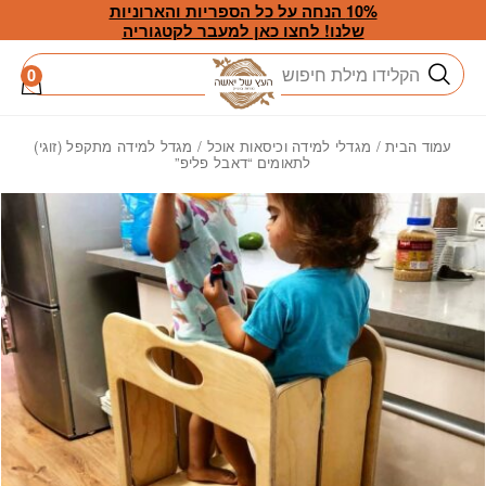
חזרה למעלה
Skip to Conten
10% הנחה על כל הספריות והארוניות
שלנו! לחצו כאן למעבר לקטגוריה
חיפוש
0
עמוד הבית
/
מגדלי למידה וכיסאות אוכל
/ מגדל למידה מתקפל (זוגי)
לתאומים “דאבל פליפ”