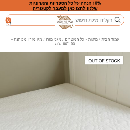
חזרה למעלה
Skip to Conten
10% הנחה על כל הספריות והארוניות
שלנו! לחצו כאן למעבר לקטגוריה
חיפוש
0
עמוד הבית
/
מיטות - כל המוצרים
/
מגני מזרן
/ מגן מזרון מכותנה –
190*90 ס”מ
OUT OF STOCK