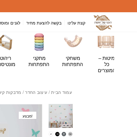
חזרה למעלה
Skip to Conten
קצת עלינו
בקשה להצעת מחיר
לגנים ומוסד
י
מיטות –
משחקי
מתקני
ריהוט
ה
כל
התפתחות
התפתחות
מונטיסור
ות
המוצרים
עמוד הבית
/
עיצוב החדר
/
מדבקות קיר
מבצע!