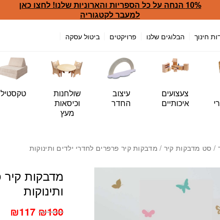
10% הנחה על כל הספריות והארוניות שלנו! לחצו כאן
כמות מדבקות קיר פרפרים לח
למעבר לקטגוריה
ות חינוך
הבלוגים שלנו
פרויקטים
ביטול עסקה
צעצועים
עיצוב
שולחנות
טקסטיל
י
איכותיים
החדר
וכיסאות
מעץ
/
סט מדבקות קיר
/ מדבקות קיר פרפרים לחדרי ילדים ותינוקות
מדבקות קיר פ
ותינוקות
המחיר
המחיר
₪
117
₪
130