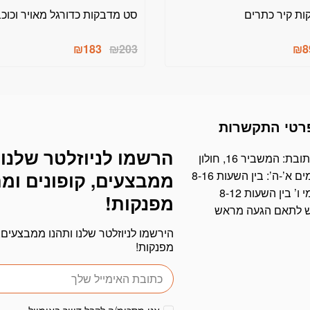
ת קיר כתרים
סט מדבקות כדורגל מאויר וכוכ
₪
183
₪
203
₪
8
רטי התקשרות
הרשמו לניוזלטר שלנו 
דוא׳׳ל
ובת: המשביר 16, חולון
ים א’-ה’: בין השעות 8-16
ממבצעים, קופונים ומ
י ו’ בין השעות 8-12
מפנקות!
ש לתאם הגעה מראש
הירשמו לניוזלטר שלנו ותהנו ממבצעים, 
מפנקות!
אני מסכימ/ה לקבל דיוור באימייל