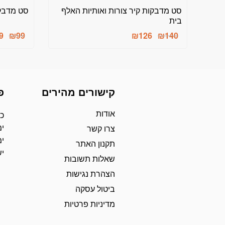
סט מדבקות קיר צורות ואותיות האלף
סט מדבקו
בית
המחיר
המחיר
המחיר
המחיר
9
₪
99
₪
126
₪
140
הנוכחי
המקורי
הנוכחי
המקורי
היה:
הוא:
היה:
הוא:
₪132.
₪99.
₪204.
₪140.
קישורים מהירים
פ
אודות
כת
ימ
צרו קשר
ימ
תקנון האתר
י
שאלות תשובות
הצהרת נגישות
ביטול עסקה
מדיניות פרטיות