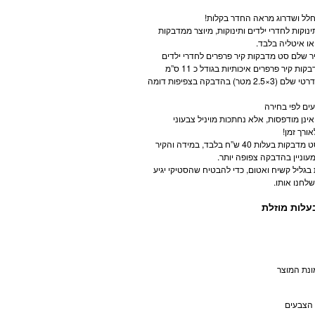
לל ושדרוג מראה החדר בקלות!
נוקות לחדרי ילדים ותינוקות, מיוצר ממדבקות
 או איטליה בלבד.
 שלם סט מדבקות קיר פרפרים לחדרי ילדים
סט אחד מתאים לקיר סטנדרטי שלם (3×2.5 מטר) בהדבקה בצפיפות דומה
ן מודפסות, אלא נחתכות מויניל צבעוני
ורך זמן!
ניתן להוסיף להזמנה חצי סט מדבקות בעלות 40 ש”ח בלבד, במידה והקיר
וניין בהדבקה צפופה יותר.
גליל קשיח ואטום, כדי להבטיח שהסטיקי יגיע
לחנו אותו.
עלות מוזלת
נת המוצר
 הצבעים