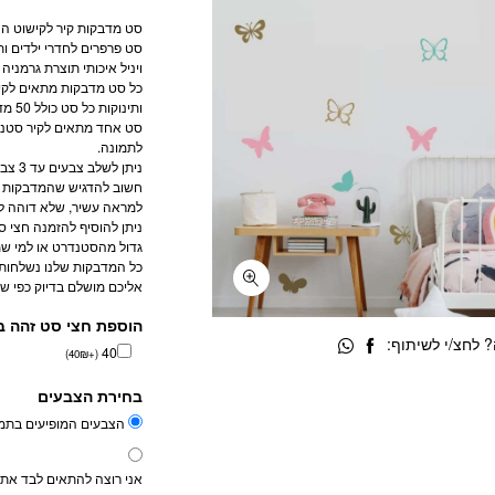
הנוכחי
המקורי
סט מדבקות קיר לקישוט הח
היה:
הוא:
סט פרפרים לחדרי ילדים ותי
₪168.
₪130.
ויניל איכותי תוצרת גרמניה
כל סט מדבקות מתאים לקיר
ותינוקות כל סט כולל 50 מדבקות קיר פרפרים איכותיות בגודל כ 11 ס”מ
לתמונה.
ניתן לשלב צבעים עד 3 צבעים לפי בחירה
חשוב להדגיש שהמדבקות אינ
למראה עשיר, שלא דוהה לא
גדול מהסטנדרט או למי שמע
כל המדבקות שלנו נשלחות ב
אליכם מושלם בדיוק כפי שש
הוספת חצי סט זהה ב
 לחצ/י לשיתוף:
40
)
40
₪
+
(
בחירת הצבעים
הצבעים המופיעים בתמו
אני רוצה להתאים לבד את