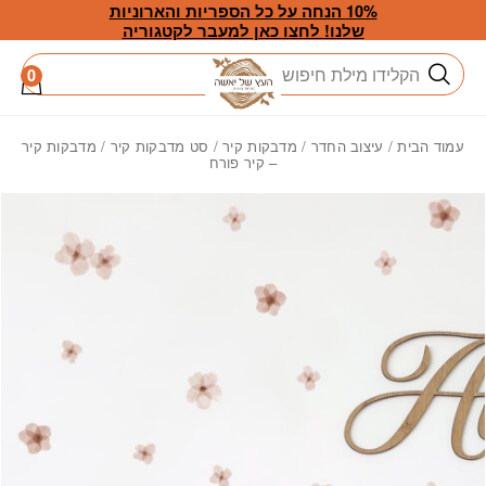
חזרה למעלה
Skip to Conten
10% הנחה על כל הספריות והארוניות
שלנו! לחצו כאן למעבר לקטגוריה
חיפוש
0
עמוד הבית
/
עיצוב החדר
/
מדבקות קיר
/
סט מדבקות קיר
/ מדבקות קיר
– קיר פורח