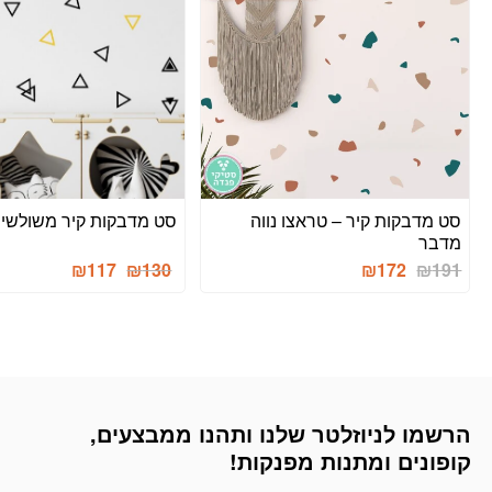
סט מדבקות קיר – טראצו נווה
סט מדבקות קיר משולשים
מדבר
המחיר
המחיר
₪
117
₪
130
₪
172
₪
191
הנוכחי
המקורי
היה:
הוא:
₪168.
₪130.
הרשמו לניוזלטר שלנו ותהנו ממבצעים,
דוא׳׳ל
קופונים ומתנות מפנקות!