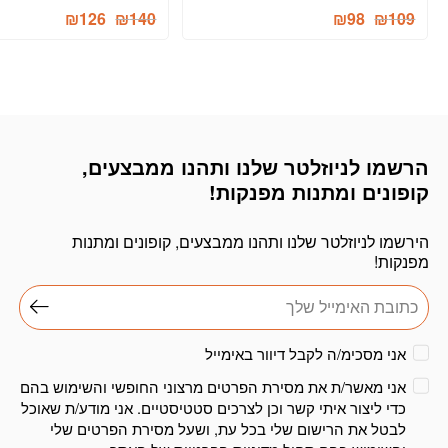
המחיר
המחיר
המחיר
המחיר
₪
126
₪
140
₪
98
₪
109
הנוכחי
המקורי
הנוכחי
המקורי
היה:
הוא:
היה:
הוא:
₪204.
₪140.
₪155.
₪109.
הרשמו לניוזלטר שלנו ותהנו ממבצעים,
דוא׳׳ל
קופונים ומתנות מפנקות!
הירשמו לניוזלטר שלנו ותהנו ממבצעים, קופונים ומתנות
מפנקות!
אני מסכימ/ה לקבל דיוור באימייל
אני מאשר/ת את מסירת הפרטים מרצוני החופשי והשימוש בהם
כדי ליצור איתי קשר וכן לצרכים סטטיסטיים. אני מודע/ת שאוכל
לבטל את הרישום שלי בכל עת, ושעל מסירת הפרטים שלי