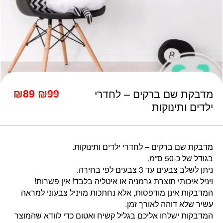
כמות מדבקת שם ברקים - לחדרי ילדים ותינוקות
המחיר
המחיר
₪
89
₪
99
מדבקת שם ברקים – לחדרי
הנוכחי
המקורי
ילדים ותינוקות
היה:
הוא:
₪143.
₪99.
מדבקת שם ברקים – לחדרי ילדים ותינוקות.
בגודל של כ-50 ס”מ.
ניתן לשלב צבעים עד 3 צבעים לפי בחירה.
ויניל איכותי תוצרת גרמניה או איטליה בלבד! אין פשרות!
המדבקות אינן מודפסות, אלא נחתכות מויניל צבעוני למראה
עשיר שלא דוהה לאורך זמן.
המדבקות ישלחו אליכם בגליל קשיח ואטום כדי לוודא שהמוצר