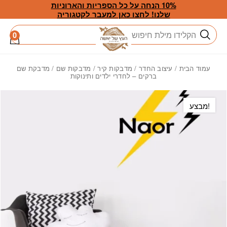
חזרה למעלה
Skip to Conten
10% הנחה על כל הספריות והארוניות
שלנו! לחצו כאן למעבר לקטגוריה
חיפוש
0
עמוד הבית
/
עיצוב החדר
/
מדבקות קיר
/
מדבקות שם
/ מדבקת שם
ברקים – לחדרי ילדים ותינוקות
מבצע!