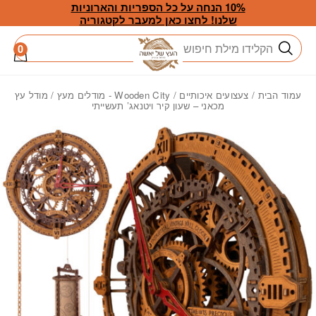
חזרה למעלה
Skip to Conten
10% הנחה על כל הספריות והארוניות
שלנו! לחצו כאן למעבר לקטגוריה
חיפוש
0
עמוד הבית
/
צעצועים איכותיים
/
Wooden City - מודלים מעץ
/ מודל עץ
מכאני – שעון קיר ויטנאג’ תעשייתי