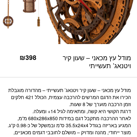
כמות מודל עץ מכאני - שעון קיר ויטנאג' תעשייתי
₪
398
מודל עץ מכאני – שעון קיר
ויטנאג’ תעשייתי
מודל עץ מכאני – שעון קיר ויטנאג’ תעשייתי – מהדורה מוגבלת
הכירו את הדגם המרשים להרכבה עצמית, הכולל 421 חלקים
וזמן הרכבה מוערך של 8 שעות.
דרגת הקושי היא קשה, ומתאימה לגיל 14+ ומעלה.
לאחר ההרכבה מתקבל דגם במידות 680x286x850 מ”מ,
המגיע באריזה בגודל 35.5x24x4 ס”מ ובמשקל של כ-0.98 ק”ג.
מוצר ייחודי, מהנה ומדויק – מושלם לחובבי דגמים מכאניים,