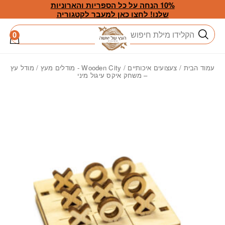
חזרה למעלה
Skip to Conten
10% הנחה על כל הספריות והארוניות
שלנו! לחצו כאן למעבר לקטגוריה
חיפוש
0
עמוד הבית
/
צעצועים איכותיים
/
Wooden City - מודלים מעץ
/ מודל עץ
– משחק איקס עיגול מיני