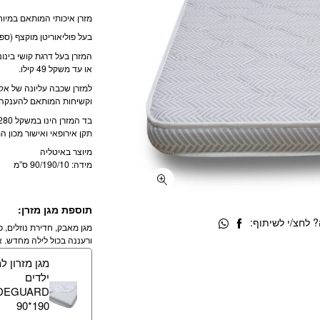
מזרן איכותי המותאם במיוחד
בעל פוליאוריטן מוקצף (ספוג) צהוב 
או עד משקל 49 קילו.
למזרן שכבה עליונה של אקר
וקשיחות המותאם להענקה 
תקן אירופאי ואישור מכון ה
מיוצר באיטליה
מידה: 90/190/10 ס”מ
תוספת מגן מזרן:
 לחצ/י לשיתוף:
מגן מאבק, חדירת נוזלים, כת
ורעננה בכול לילה מחדש. אי
מגן מזרון ל
ילדים
DEGUARD
90*190