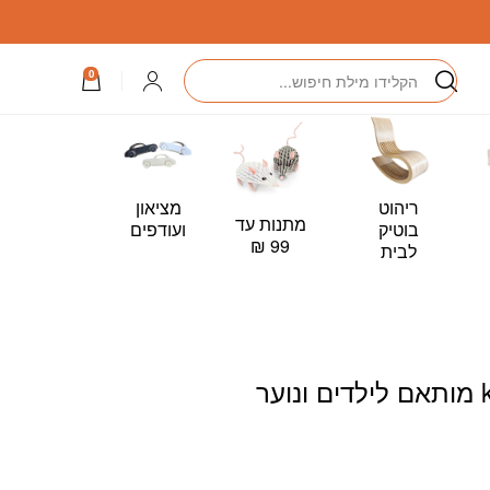
חיפוש
התחברות
0
ריהוט
מציאון
מתנות עד
כרטיס
בוטיק
ועודפים
99 ₪
מתנה –
לבית
Card
מזרן דגם kids מותאם לילדים ונוער