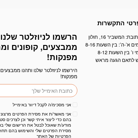
רטי התקשרות
הרשמו לניוזלטר שלנו 
דוא׳׳ל
ובת: המשביר 16, חולון
ים א’-ה’: בין השעות 8-16
ממבצעים, קופונים ומ
י ו’ בין השעות 8-12
מפנקות!
ש לתאם הגעה מראש
הירשמו לניוזלטר שלנו ותהנו ממבצעים, 
מפנקות!
אני מסכימ/ה לקבל דיוור באימייל
אני מאשר/ת את מסירת הפרטים מרצוני
בהם כדי ליצור איתי קשר וכן לצרכים סטט
מודע/ת שאוכל לבטל את הרישום שלי בכ
מסירת הפרטים שלי והשימוש בהם תחו
הפרטיות
של האתר