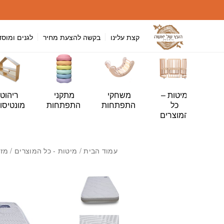
חזרה למעלה
Skip to Conten
קצת עלינו
בקשה להצעת מחיר
לגנים ומוסד
י
מיטות –
משחקי
מתקני
ריהוט
ה
כל
התפתחות
התפתחות
מונטיסור
ות
המוצרים
עמוד הבית
/
מיטות - כל המוצרים
/
מזר