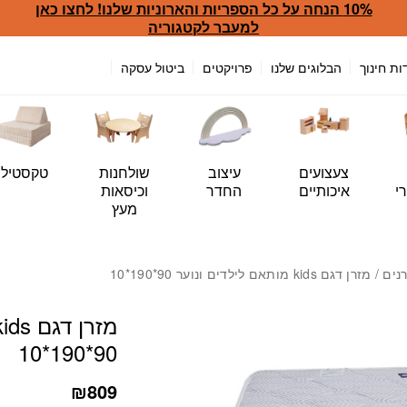
10% הנחה על כל הספריות והארוניות שלנו! לחצו כאן
כמות מזרן דגם kids מותאם לילדים ונוער 90*190*10
למעבר לקטגוריה
ות חינוך
הבלוגים שלנו
פרויקטים
ביטול עסקה
צעצועים
עיצוב
שולחנות
טקסטיל
י
איכותיים
החדר
וכיסאות
מעץ
נים
/ מזרן דגם kids מותאם לילדים ונוער 90*190*10
90*190*10
₪
809