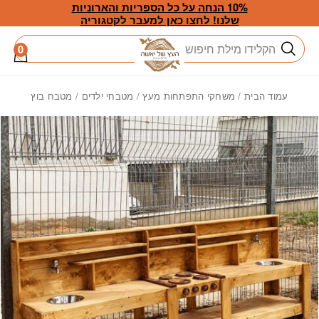
חזרה למעלה
Skip to Conten
10% הנחה על כל הספריות והארוניות
שלנו! לחצו כאן למעבר לקטגוריה
חיפוש
0
עמוד הבית
/
משחקי התפתחות מעץ
/
מטבחי ילדים
/ מטבח בוץ