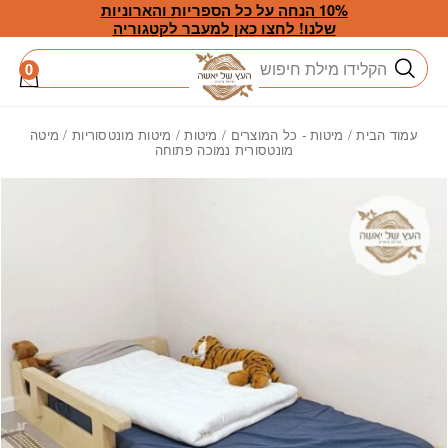
חזרה למעלה
Skip to Conten
10% הנחה על כל הספריות והארוניות
שלנו! לחצו כאן למעבר לקטגוריה
חיפוש
0
עמוד הבית
/
מיטות - כל המוצרים
/
מיטות
/
מיטות מונטסוריות
/ מיטה
מונטסורית נמוכה פתוחה