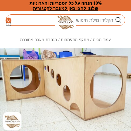
חזרה למעלה
Skip to Conten
10% הנחה על כל הספריות והארוניות
שלנו! לחצו כאן למעבר לקטגוריה
חיפוש
0
עמוד הבית
/
מתקני התפתחות
/ מנהרת מעבר מחוררת