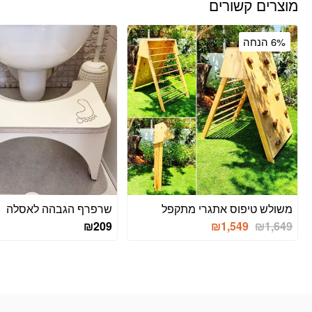
מוצרים קשורים
6% הנחה
משולש טיפוס אתגרי מתקפל
שרפרף הגבהה לאסלה
המחיר
המחיר
₪
209
₪
1,549
₪
1,649
המקורי
הנוכחי
היה:
הוא:
₪1,549.
₪1,649.