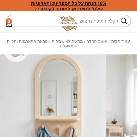
חזרה למעלה
Skip to Conten
10% הנחה על כל הספריות והארוניות
שלנו! לחצו כאן למעבר לקטגוריה
חיפוש
0
עמוד הבית
/
עיצוב החדר
/
מראות לא שבירות
/ מראת התארגנות ותלייה
– מעוגלת