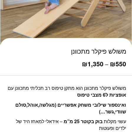
כמות משולש פיקלר מתכוונן
משולש פיקלר מתכוונן
550
₪
1,350
₪
טווח
–
מחירים:
עד
משולש פיקלר מתכוונן הוא מתקן טיפוס רב תכליתי מתכוונן עם
אופציות ל6 מצבי טיפוס
ואינספור שילובי משחק אפשריים (מגלשה,אוהל,סולם
שוודי,גשר…)
עשוי מקלות
בוק בקוטר 25 מ”מ
– אידאלי למאחז היד של
ילדים ופעוטות