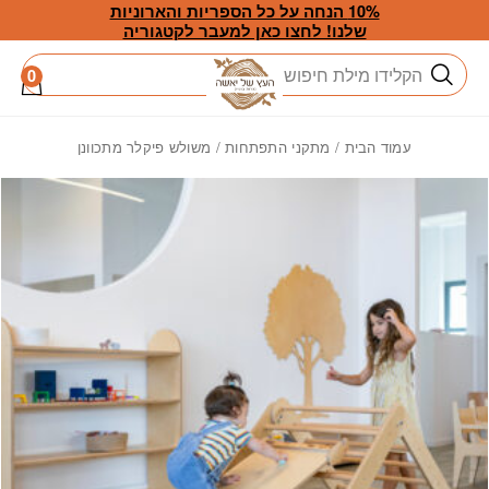
חזרה למעלה
Skip to Conten
10% הנחה על כל הספריות והארוניות
שלנו! לחצו כאן למעבר לקטגוריה
חיפוש
0
עמוד הבית
/
מתקני התפתחות
/ משולש פיקלר מתכוונן