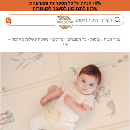
חזרה למעלה
Skip to Conten
10% הנחה על כל הספריות והארוניות
שלנו! לחצו כאן למעבר לקטגוריה
חיפוש
0
עמוד הבית
/
מיטות - כל המוצרים
/
מזרנים
/ משטח פעילות מתקפל –
קרם