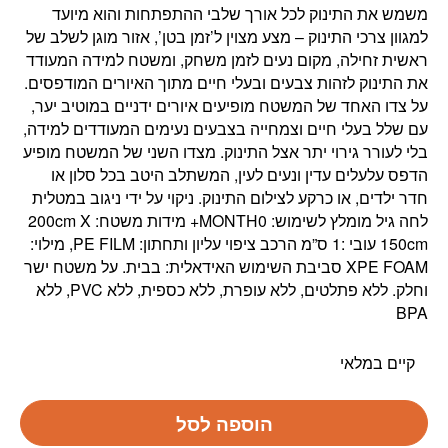
משמש את התינוק לכל אורך שלבי ההתפתחות והוא מיועד
למגוון צרכי התינוק – מצע מצוין ל’זמן בטן’, אזור מוגן לשלב של
ראשית זחילה, מקום נעים לזמן משחק, ומשטח למידה המעודד
את התינוק לזהות צבעים ובעלי חיים מתוך האיורים המודפסים.
על צדו האחד של המשטח מופיעים איורים ידניים במוטיב יער,
עם שלל בעלי חיים וצמחייה בצבעים נעימים המעודדים למידה,
בלי לעורר גירוי יתר אצל התינוק. מצדו השני של המשטח מופיע
הדפס עלעלים עדין ונעים לעין, המשתלב היטב בכל סלון או
חדר ילדים, או כרקע לצילום התינוק. ניקוי על ידי ניגוב במטלית
לחה גיל מומלץ לשימוש: MONTH0+ מידות משטח: 200cm X
150cm עובי :1 ס”מ הרכב ציפוי עליון ותחתון: PE FILM, מילוי:
XPE FOAM סביבת השימוש האידאלית: בבית. על משטח ישר
וחלק. ללא פתלטים, ללא עופרת, ללא כספית, ללא PVC, ללא
BPA
קיים במלאי
הוספה לסל