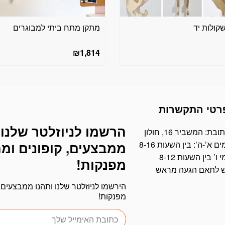
ולות יד
מתקן מתח ביתי למבוגרים
₪
1,814
רטי התקשרות
הרשמו לניוזלטר שלנו 
דוא׳׳ל
ובת: המשביר 16, חולון
ים א’-ה’: בין השעות 8-16
ממבצעים, קופונים ומ
י ו’ בין השעות 8-12
מפנקות!
ש לתאם הגעה מראש
הירשמו לניוזלטר שלנו ותהנו ממבצעים, 
מפנקות!