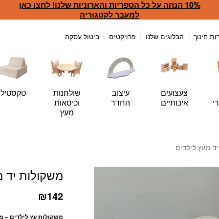
10% הנחה על כל הספריות והארוניות שלנו! לחצו כאן
כמות משקולות יד מעץ לילד
למעבר לקטגוריה
ות חינוך
הבלוגים שלנו
פרויקטים
ביטול עסקה
צעצועים
עיצוב
שולחנות
טקסטיל
י
איכותיים
החדר
וכיסאות
מעץ
ד מעץ לילדים
משקולות יד מ
₪
142
משקולות עץ לילדים – מ