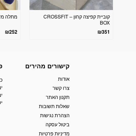
קוביית קפיצה קחון – CROSSFIT
מתלה משק
BOX
₪
252
₪
351
קישורים מהירים
פ
אודות
כת
ימ
צרו קשר
ימ
תקנון האתר
י
שאלות תשובות
הצהרת נגישות
ביטול עסקה
מדיניות פרטיות