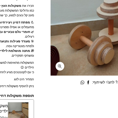
הכירו את
משקולות העץ ל
כמו גדולים! המשקולות מע
מעץ קל ונעים למגע, כך שה
💪
מפתח דמיון ויצירתיות
מתעמלים או אפילו ספורטא
🌿
חומרי גלם טבעיים וב
רעילים.
🎯
מעודד פעילות ותנועה
ולפתח מוטוריקה גסה.
🎁
מתנה מושלמת לילדים
ומשחקי תפקידים.
המשקולות מתאימות למשחק 
הילדים 😉
כי גם לקטנטנים מגיע להרג
המחיר הינו לזוג
 לחצ/י לשיתוף:
ניתן להוסיף משקולות דחיפ
תוספת משקולות דחי
משקו
ילדים
99
₪