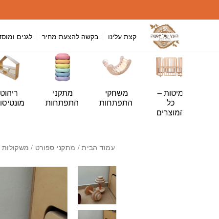
חזרה למעלה
Skip to Conten
קצת עלינו
בקשה להצעת מחיר
לגנים ומוסד
י
מיטות –
משחקי
מתקני
ריהוט
ה
כל
התפתחות
התפתחות
מונטיסור
ות
המוצרים
עמוד הבית
/
מתקני ספורט
/ משקולות י