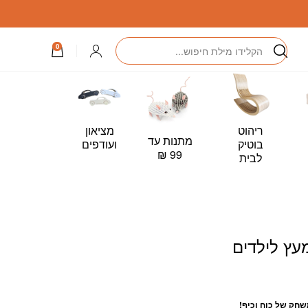
ים
חיפוש
התחברות
0
ריהוט
מציאון
מתנות עד
כרטיס
בוטיק
ועודפים
99 ₪
מתנה –
לבית
Card
עץ לילדים
שחק של כוח וכיף!