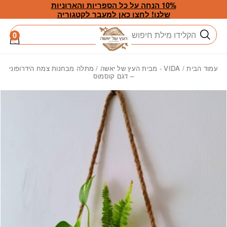
חזרה למעלה
Skip to Conten
10% הנחה על כל הספריות והארוניות
שלנו! לחצו כאן למעבר לקטגוריה
חיפוש
0
עמוד הבית
/
VIDA - מבית העץ של יאשה
/ מתלה מבחנות צמח הידרופוני
– דגם קוסמוס