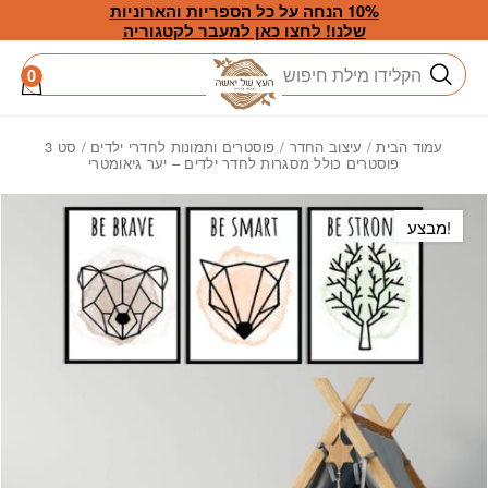
חזרה למעלה
Skip to Conten
10% הנחה על כל הספריות והארוניות
שלנו! לחצו כאן למעבר לקטגוריה
חיפוש
0
עמוד הבית
/
עיצוב החדר
/
פוסטרים ותמונות לחדרי ילדים
/ סט 3
פוסטרים כולל מסגרות לחדר ילדים – יער גיאומטרי
מבצע!