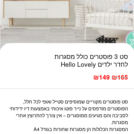
כמות סט 3 פוסטרים כולל מסגרות לחדר ילדים Hello Lovely
סט 3 פוסטרים כולל מסגרות
לחדר ילדים Hello Lovely
המחיר
המחיר
₪
149
₪
165
הנוכחי
המקורי
היה:
הוא:
₪179.
₪165.
סט פוסטרים מקוריים שמוסיפים סטייל ואופי לכל חלל,
הפוסטרים מודפסים על נייר פוטו איכותי באמצעות דיו ידידותי
לסביבה והם מגיעים ממוסגרים – אין צורך להתרוצץ אחרי
מסגרות.
המסגרות הכלולות הן מסגרות שחורות בגודל A4