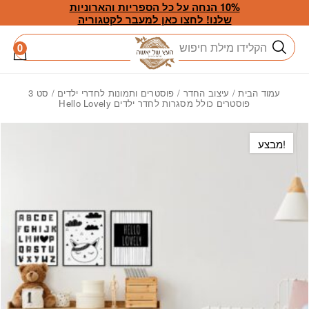
חזרה למעלה
Skip to Conten
10% הנחה על כל הספריות והארוניות
שלנו! לחצו כאן למעבר לקטגוריה
חיפוש
0
עמוד הבית
/
עיצוב החדר
/
פוסטרים ותמונות לחדרי ילדים
/ סט 3
פוסטרים כולל מסגרות לחדר ילדים Hello Lovely
מבצע!