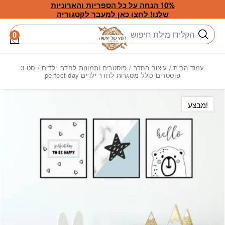
חזרה למעלה
Skip to Conten
10% הנחה על כל הספריות והארוניות
שלנו! לחצו כאן למעבר לקטגוריה
חיפוש
0
עמוד הבית
/
עיצוב החדר
/
פוסטרים ותמונות לחדרי ילדים
/ סט 3
פוסטרים כולל מסגרות לחדר ילדים perfect day
מבצע!