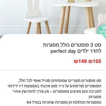
כמות סט 3 פוסטרים כולל מסגרות לחדר ילדים perfect day
סט 3 פוסטרים כולל מסגרות
לחדר ילדים perfect day
המחיר
המחיר
₪
149
₪
165
הנוכחי
המקורי
היה:
הוא:
₪179.
₪165.
סט פוסטרים מקוריים שמוסיפים סטייל ואופי לכל חלל,
הפוסטרים מודפסים על נייר פוטו איכותי באמצעות דיו ידידותי
לסביבה והם מגיעים ממוסגרים – אין צורך להתרוצץ אחרי
מסגרות.
המסגרות הכלולות הן מסגרות שחורות בגודל A4