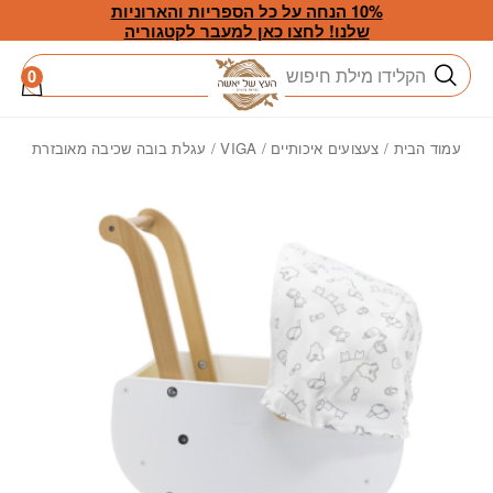
חזרה למעלה
Skip to Conten
10% הנחה על כל הספריות והארוניות
שלנו! לחצו כאן למעבר לקטגוריה
חיפוש
0
עמוד הבית
/
צעצועים איכותיים
/
VIGA
/ עגלת בובה שכיבה מאובזרת