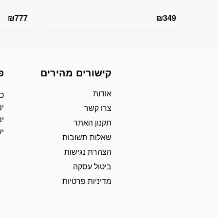
₪
777
₪
349
קישורים מהירים
פ
אודות
כת
ימ
צרו קשר
ימ
תקנון האתר
י
שאלות תשובות
הצהרת נגישות
ביטול עסקה
מדיניות פרטיות