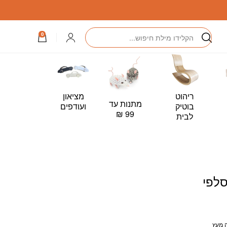
חיפוש
התחברות
0
ריהוט
מציאון
מתנות עד
כרטיס
בוטיק
ועודפים
99 ₪
מתנה –
לבית
Card
סלפי
ה מעץ