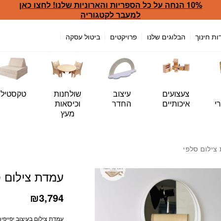
10% הנחה על כל הספריות והארוניות שלנו! לחצו כאן
כמות עמדת צילום סלפי
למעבר לקטגוריה
ות חינוך
הבלוגים שלנו
פרויקטים
ביטול עסקה
צעצועים
עיצוב
שולחנות
טקסטיל
י
איכותיים
החדר
וכיסאות
מעץ
צילום סלפי
עמדת צילום 
₪
3,794
עמדת צילום בעיצוב יפייפי