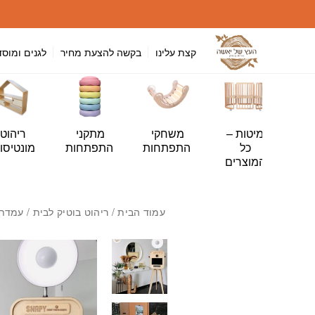
חזרה למעלה
Skip to Conten
קצת עלינו
בקשה להצעת מחיר
לגנים ומוסד
י
מיטות –
משחקי
מתקני
ריהוט
ה
כל
התפתחות
התפתחות
מונטיסור
ות
המוצרים
עמוד הבית
/
ריהוט בוטיק לבית
/ עמדת 