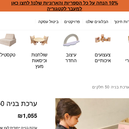
10% הנחה על כל הספריות והארוניות שלנו! לחצו כאן
כמות ערכת בניה 50 חלקים
למעבר לקטגוריה
ות חינוך
הבלוגים שלנו
פרויקטים
ביטול עסקה
צעצועים
עיצוב
שולחנות
טקסטיל
י
איכותיים
החדר
וכיסאות
מעץ
כת בניה 50 חלקים
ערכת בניה 50 חלקים
₪
1,055
ערכת בנייה ייחודית לעץ ש