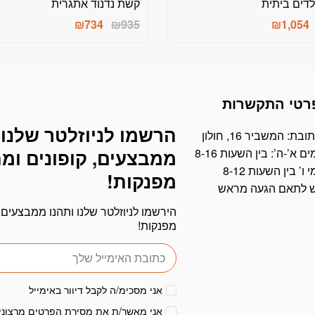
דים ביתית
קשת נדנוד אתגרית
המחיר
המחיר
המחיר
המחיר
₪
734
₪
935
₪
1,054
המקורי
הנוכחי
המקורי
הנוכחי
היה:
הוא:
היה:
הוא:
₪734.
₪935.
₪1,054.
₪1,154.
רטי התקשרות
הרשמו לניוזלטר שלנו 
דוא׳׳ל
ובת: המשביר 16, חולון
ים א’-ה’: בין השעות 8-16
ממבצעים, קופונים ומ
י ו’ בין השעות 8-12
מפנקות!
ש לתאם הגעה מראש
הירשמו לניוזלטר שלנו ותהנו ממבצעים, 
מפנקות!
אני מסכימ/ה לקבל דיוור באימייל
אני מאשר/ת את מסירת הפרטים מרצוני