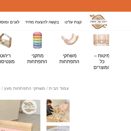
חזרה למעלה
Skip to Conten
קצת עלינו
בקשה להצעת מחיר
לגנים ומוסד
י
מיטות –
משחקי
מתקני
ריהוט
ה
כל
התפתחות
התפתחות
מונטיסור
ות
המוצרים
עמוד הבית
/
משחקי התפתחות מעץ
/ ער