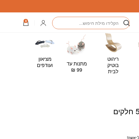
חיפוש
התחברות
0
ריהוט
מציאון
מתנות עד
כרטיס
בוטיק
ועודפים
99 ₪
מתנה –
לבית
Card
ל יאשה!