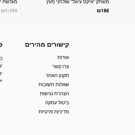
משחק “איקס עיגול” שולחני מעץ
מגלשת יל
₪
1,154
₪
186
קישורים מהירים
פ
אודות
כת
ימ
צרו קשר
ימ
תקנון האתר
י
שאלות תשובות
הצהרת נגישות
ביטול עסקה
מדיניות פרטיות