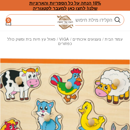
חזרה למעלה
Skip to Conten
10% הנחה על כל הספריות והארוניות
שלנו! לחצו כאן למעבר לקטגוריה
חיפוש
0
עמוד הבית
/
צעצועים איכותיים
/
VIGA
/ פאזל עץ חיות בית ומשק כולל
כפתורים