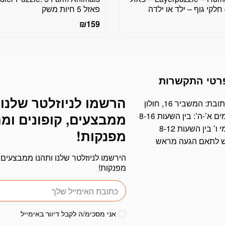
לקי גוף – ילד או ילדה
פאזל 5 חיות משק
₪
159
רטי התקשרות
הרשמו לניוזלטר שלנו 
דוא׳׳ל
ובת: המשביר 16, חולון
ים א’-ה’: בין השעות 8-16
ממבצעים, קופונים ומ
י ו’ בין השעות 8-12
מפנקות!
ש לתאם הגעה מראש
הירשמו לניוזלטר שלנו ותהנו ממבצעים, 
מפנקות!
אני מסכימ/ה לקבל דיוור באימייל