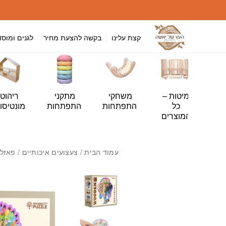
חזרה למעלה
Skip to Conten
קצת עלינו
בקשה להצעת מחיר
לגנים ומוסד
י
מיטות –
משחקי
מתקני
ריהוט
ה
כל
התפתחות
התפתחות
מונטיסור
ות
המוצרים
עמוד הבית
/
צעצועים איכותיים
/
פאזלי