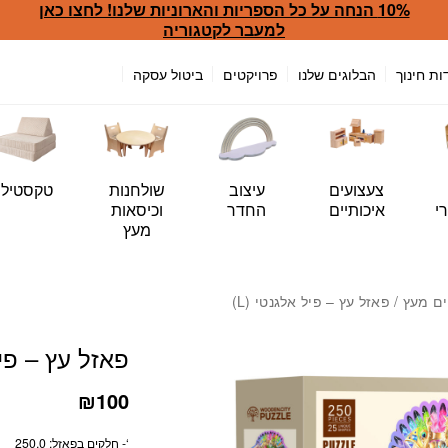
10% הנחה על כל הספריות והארוניות שלנו! לחצו כאן
כמות פאזל עץ - פיל אלגנטי (L
למעבר לקטגוריה
ות חינוך
הבלוגים שלנו
פרויקטים
ביטול עסקה
צעצועים
עיצוב
שולחנות
טקסטיל
י
איכותיים
החדר
וכיסאות
מעץ
ם מעץ
/ פאזל עץ – פיל אלגנטי (L)
פאזל עץ – פיל 
₪
100
‘- חלקים בפאזל: 250.0