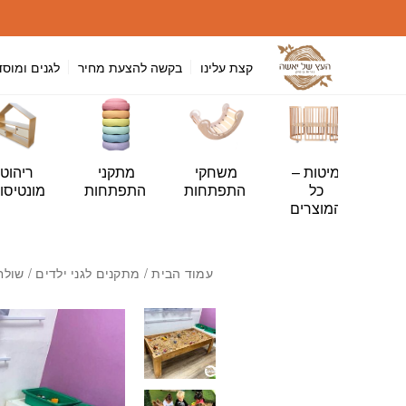
חזרה למעלה
Skip to Conten
קצת עלינו
בקשה להצעת מחיר
לגנים ומוסד
י
מיטות –
משחקי
מתקני
ריהוט
ה
כל
התפתחות
התפתחות
מונטיסור
ות
המוצרים
עמוד הבית
/
מתקנים לגני ילדים
/ שולחן