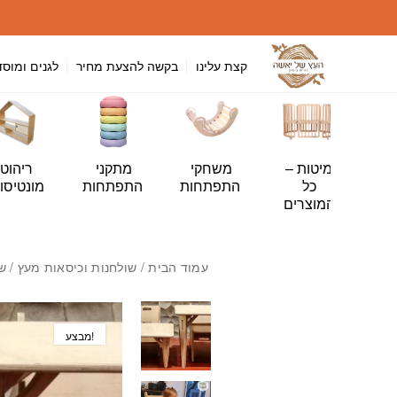
חזרה למעלה
Skip to Conten
קצת עלינו
בקשה להצעת מחיר
לגנים ומוסד
י
מיטות –
משחקי
מתקני
ריהוט
ה
כל
התפתחות
התפתחות
מונטיסור
ות
המוצרים
עמוד הבית
/
שולחנות וכיסאות מעץ
/
ש
מבצע!