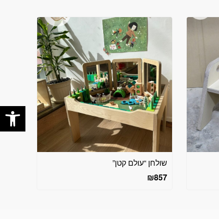
פתח
שולחן “עולם קטן”
₪
857