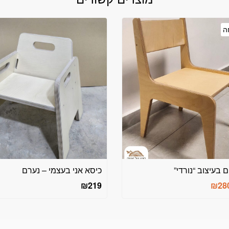
 בעיצוב “נורדי”
כיסא אני בעצמי – נערם
חיר
המחיר
₪
219
₪
28
קורי
הנוכחי
ה:
הוא:
₪280.
₪32