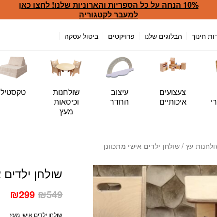
10% הנחה על כל הספריות והארוניות שלנו! לחצו כאן
כמות שולחן ילדים אישי מתכ
למעבר לקטגוריה
ות חינוך
הבלוגים שלנו
פרויקטים
ביטול עסקה
צעצועים
עיצוב
שולחנות
טקסטיל
י
איכותיים
החדר
וכיסאות
מעץ
ולחנות עץ
/ שולחן ילדים אישי מתכוונן
שולחן ילדים א
המחיר
המח
₪
299
₪
549
המקורי
הנו
היה:
הוא
שולחן ילדים אישי מעץ