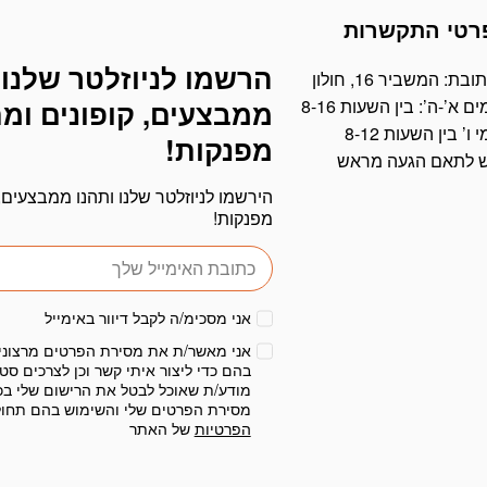
רטי התקשרות
הרשמו לניוזלטר שלנו 
דוא׳׳ל
ובת: המשביר 16, חולון
ים א’-ה’: בין השעות 8-16
ממבצעים, קופונים ומ
י ו’ בין השעות 8-12
מפנקות!
ש לתאם הגעה מראש
הירשמו לניוזלטר שלנו ותהנו ממבצעים, 
מפנקות!
אני מסכימ/ה לקבל דיוור באימייל
אני מאשר/ת את מסירת הפרטים מרצוני
בהם כדי ליצור איתי קשר וכן לצרכים סטט
מודע/ת שאוכל לבטל את הרישום שלי בכ
מסירת הפרטים שלי והשימוש בהם תחו
הפרטיות
של האתר