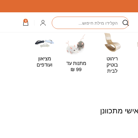
וונן
חיפוש
התחברות
0
ריהוט
מציאון
מתנות עד
כרטיס
בוטיק
ועודפים
99 ₪
מתנה –
לבית
Card
ישי מתכוונן
יר
כחי
: