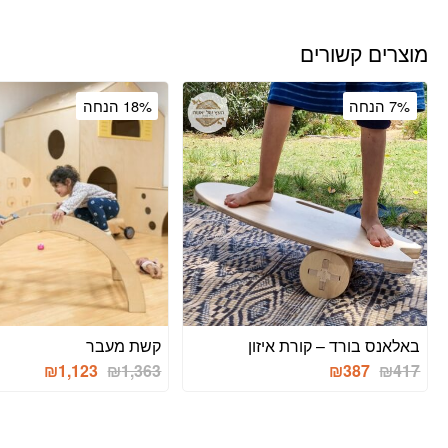
מוצרים קשורים
7% הנחה
18% הנחה
באלאנס בורד – קורת איזון
קשת מעבר
המחיר
המחיר
המחיר
המחיר
₪
1,123
₪
1,363
₪
387
₪
417
המקורי
הנוכחי
המקורי
הנוכחי
היה:
הוא:
היה:
הוא:
1,123.
₪1,363.
₪387.
₪417.