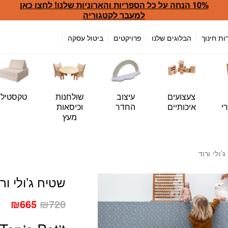
10% הנחה על כל הספריות והארוניות שלנו! לחצו כאן
למעבר לקטגוריה
ות חינוך
הבלוגים שלנו
פרויקטים
ביטול עסקה
צעצועים
עיצוב
שולחנות
טקסטיל
י
איכותיים
החדר
וכיסאות
מעץ
’ולי ורוד
שטיח ג’ולי ורו
המחיר
המח
₪
665
₪
720
המקורי
הנו
היה:
הוא