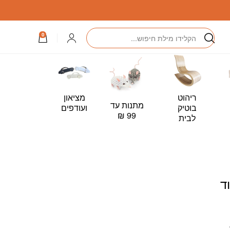
חיפוש
התחברות
0
ריהוט
מציאון
מתנות עד
כרטיס
בוטיק
ועודפים
99 ₪
מתנה –
לבית
Card
ד
יר
כחי
: