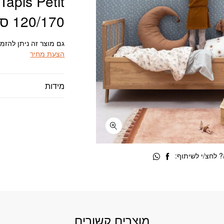
Tapis Petit
65.
₪720.
120/170 ס”מ
גם מוצר זה ניתן להזמ
הצעת מחיר
מידות
 לחצ/י לשיתוף:
מוצרים קשורים