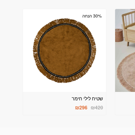
30% הנחה
שטיח לילי חימר
המחיר
המחיר
₪
296
₪
420
המקורי
הנוכחי
היה:
הוא:
₪296.
₪420.