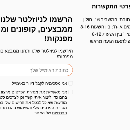
רטי התקשרות
הרשמו לניוזלטר שלנו 
דוא׳׳ל
ובת: המשביר 16, חולון
ים א’-ה’: בין השעות 8-16
ממבצעים, קופונים ומ
י ו’ בין השעות 8-12
מפנקות!
ש לתאם הגעה מראש
הירשמו לניוזלטר שלנו ותהנו ממבצעים, 
מפנקות!
אני מסכימ/ה לקבל דיוור באימייל
אני מאשר/ת את מסירת הפרטים מרצוני
בהם כדי ליצור איתי קשר וכן לצרכים סטט
מודע/ת שאוכל לבטל את הרישום שלי בכ
מסירת הפרטים שלי והשימוש בהם תחו
הפרטיות
של האתר