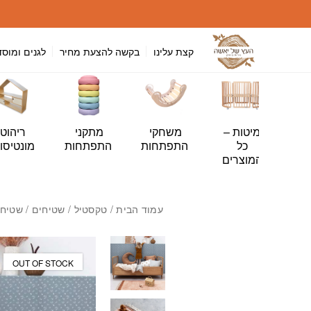
חזרה למעלה
Skip to Conten
קצת עלינו
בקשה להצעת מחיר
לגנים ומוסד
י
מיטות –
משחקי
מתקני
ריהוט
ה
כל
התפתחות
התפתחות
מונטיסור
ות
המוצרים
עמוד הבית
/
טקסטיל
/
שטיחים
/ שטיח ג
מבצע!
OUT OF STOCK