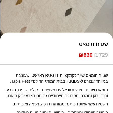
כמות שטיח תומאס
שטיח תומאס
729
₪
630
המחיר
₪
המחיר
המקורי
הנוכחי
היה:
הוא:
₪630.
₪729.
שטיח תומאס שייך לקולקציית RUG IT ראגאיט, שעוצבה
במיוחד עבורנו ל-KKIDS, בבית המותג ההולנדי Tapis Petit.
תומאס שטיח בצבע נטוראל עם מעויינים בגדלים שונים, בצבעי
ורוד, ירוק וחמרה. הפרנזים הייחודיים גם הם בצבע ירוק תואם.
השטיח עשוי 100% כותנה ממוחזרת רכה, נעימה ואיכותית.
העיצוב הייחודי והמקסים של השטיח והצבעוניות העדינה