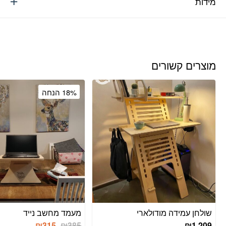
מידות
מוצרים קשורים
18% הנחה
שולחן עמידה מודולארי
מעמד מחשב נייד
המחיר
המחיר
₪
315
₪
385
₪
1,209