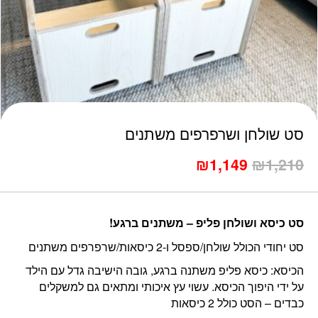
כמות סט שולחן ושרפרפים משתנים
סט שולחן ושרפרפים משתנים
1,210
₪
המחיר
1,149
₪
המחיר
המקורי
הנוכחי
היה:
הוא:
₪1,149.
₪1,210.
סט כיסא ושולחן פליפ – משתנים ברגע!
סט יחודי הכולל שולחן/ספסל ו-2 כיסאות/שרפרפים משתנים
הכיסא: כיסא פליפ משתנה ברגע, גובה הישיבה גדל עם הילד
על ידי היפוך הכיסא. עשוי עץ איכותי ומתאים גם למשקלים
כבדים – הסט כולל 2 כיסאות