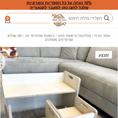
חזרה למעלה
Skip to Conten
10% הנחה על כל הספריות והארוניות
שלנו! לחצו כאן למעבר לקטגוריה
חיפוש
0
עמוד הבית
/
שולחנות וכיסאות מעץ
/
כיסאות ושרפרפי עץ
/ סט שולחן
ושרפרפים משתנים
מבצע!