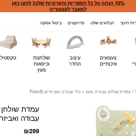
10% הנחה על כל הספריות והארוניות שלנו! לחצו כאן
כמות עמדת שולחן עבודה מעץ +
למעבר לקטגוריה
ות חינוך
הבלוגים שלנו
פרויקטים
ביטול עסקה
צעצועים
עיצוב
שולחנות
טקסטיל
י
איכותיים
החדר
וכיסאות
מעץ
/ עמדת שולחן עבודה מעץ + כלי עבודה ואביזרים PolarB
עמדת שולחן ע
עבודה ואביזרים arB
₪
299