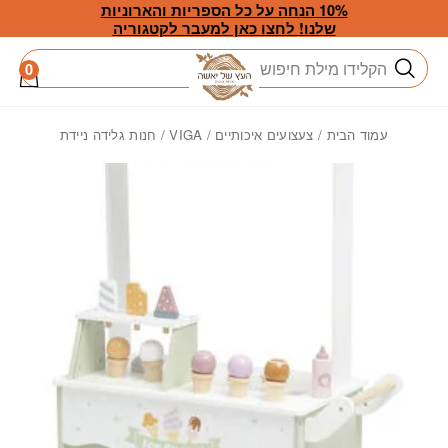
חזרה למעלה
Skip to Conten
10% הנחה על כל הספריות והארוניות
שלנו! לחצו כאן למעבר לקטגוריה
חיפוש
0
עמוד הבית
/
צעצועים איכותיים
/
VIGA
/ חנות גלידה ניידת